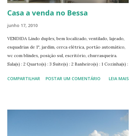
im...
Casa a venda no Bessa
junho 17, 2010
VENDIDA Lindo duplex, bem localizado, ventilado, lajeado,
esquadrias de 1ª, jardim, cerca elétrica, portão automático,
wc com blindex, posição sul, escritório, churrasqueira.
Sala(s) : 2 Quarto(s) : 3 Suite(s) : 2 Banheiro(s) : 1 Cozinha(s) :
1 Dep. de Empregada : 1 Vaga(s) na garagem : 4 Área de
COMPARTILHAR
POSTAR UM COMENTÁRIO
LEIA MAIS
Serviço : Sim Lavabo : Sim Closet : Sim Varanda : Sim
Piscina(s) : 1 Área Construída: 250 m² Valor: R$ 350.000,00 -
Agende sua visita!!