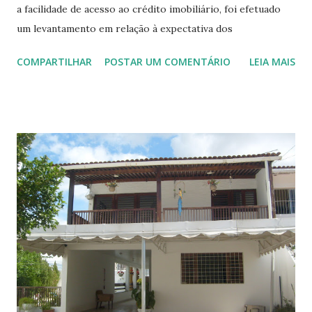
a facilidade de acesso ao crédito imobiliário, foi efetuado
um levantamento em relação à expectativa dos
consumidores tendo em vista a aquisição de sua futura
COMPARTILHAR
POSTAR UM COMENTÁRIO
LEIA MAIS
residência. A intenção da pesquisa foi saber quais são as
verdadeiras necessidades do consumidor atual, e também a
avaliação solicitada para a disciplina Técnicas Promocionais
de Vendas, ministrada pelo professor Luciano Medeiros. 1.
Perfil do público entrevistado Do público entrevistado,
64% correspondem ao público masculino e 36% ao público
feminino, sendo que 36% se encontram dentro da faixa
etária entre 20 a 30 anos, 42% entre 40 e 50 anos e 22%
entre 50 e 60 anos, e 95% possui o nível superior e
somente 5% possui nível médio. 2. Dados obtidos Foram
obtidos os respectivos resultados mediante as seguintes
questões: 1) O que é mais importante para você em relação
a um imóvel? - Dos entrevistados, 50% disseram que o mais