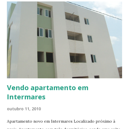
amp;amp;amp;amp;amp;amp;amp;amp;amp;amp;amp;amp;amp
;amp;amp;gt;&amp;amp;amp;amp;amp;amp;amp;amp;amp;amp
;amp;amp;amp;amp;lt;/p&amp;amp;amp;amp;amp;amp;amp;a
mp;amp;amp;amp;amp;amp;amp;gt;&amp;amp;amp;amp;amp;a
mp;amp;amp;amp;amp;lt;/p&amp;amp;amp;amp;amp;amp;am
p;amp;amp;amp;gt;
Vendo apartamento em
Intermares
outubro 11, 2010
Apartamento novo em Intermares Localizado próximo à