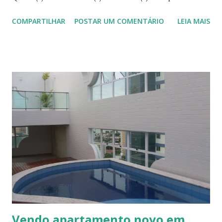
Empregada : 1 Vaga(s) na garagem : 3 Área de Serviço : Sim
COMPARTILHAR
POSTAR UM COMENTÁRIO
LEIA MAIS
Lavabo : Sim Closet : Sim Varanda : Sim Piscina(s) : 1 Central
de Gás : Sim Sauna : Sim Salão de Festa : Sim Quadra : Sim
Gerador : Sim Mezanino : Sim Salão de Jogos : Sim
Vendo apartamento novo em