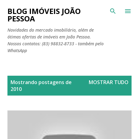
Pular para o conteúdo principal
BLOG IMÓVEIS JOÃO
PESSOA
Novidades do mercado imobiliário, além de
ótimas ofertas de imóveis em João Pessoa.
Nossos contatos: (83) 98832-8733 - também pelo
WhatsApp
P
Mostrando postagens de
MOSTRAR TUDO
o
2010
s
t
a
g
e
n