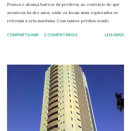
Pessoa e alcança bairros da periferia, ao contrário do que
acontecia há dez anos, onde os locais mais explorados se
referiam à orla marítima. Com tantos prédios sendo
construídos, surge uma questão: como anda a
COMPARTILHAR
2 COMENTÁRIOS
LEIA MAIS
infraestrutura dos edifícios e até que ponto eles oferecem
segurança e conforto para os moradores? Os construtores
confirmam a elevação na qualidade dos imóveis e atribuem
esse avanço à exigência do próprio consumidor.
Equipamentos modernos como a tecnologia da energia
solar e gerador de eletricidade já fazem parte do pacote
essencial aos prédios da capital. Além de agregar valor aos
novos empreendimentos, construídos a todo vapor nas
mais variadas regiões do Estado, os itens enchem os olhos
dos moradores mais exigentes. Cada vez mais, os edifícios
contam com ferramentas de segurança, como portaria
automatizada com controle 24 horas, cerca elétrica,