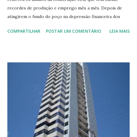
recordes de produção e emprego mês a mês. Depois de
atingirem o fundo do poço na depressão financeira dos
anos 80 e 90, agora as construtoras comemoram um novo
COMPARTILHAR
POSTAR UM COMENTÁRIO
LEIA MAIS
"milagre econômico", a exemplo do que ocorreu na década
70. Entre 2003 e 2008, o valor total das obras do setor teve
crescimento real (descontada a inflação) de 60% - bem
acima dos 26,4% do Produto Interno Bruto (PIB) no
período. O forte movimento foi impulsionado
especialmente pela retomada das construções para o setor
público, cujo avanço foi de 69,5%, conforme dados do
Instituto Brasileiro de Geografia e Estatística (IBGE). Os
projetos da iniciativa privada, que respondem pela maior
parte do volume total de obras (56%), cresceram 54,6%.
Toda cadeia da construção civil representa 9% do PIB total
do País (só a construção civil, 5%). Embora na década de 70
essa participação tenha atingido 15%, hoje o volume total