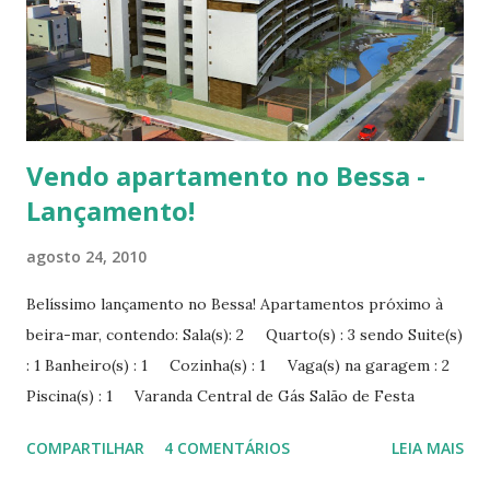
advogado e especialista em direito imobiliário e do
consumidor, Pedro Lessi, diz que o interessado deve adotar
algumas precauções, em especial quando se trata de imóvel
usado. No caso de imóvel com mais de vi...
Vendo apartamento no Bessa -
Lançamento!
agosto 24, 2010
Belíssimo lançamento no Bessa! Apartamentos próximo à
beira-mar, contendo: Sala(s): 2 Quarto(s) : 3 sendo Suite(s)
: 1 Banheiro(s) : 1 Cozinha(s) : 1 Vaga(s) na garagem : 2
Piscina(s) : 1 Varanda Central de Gás Salão de Festa
Gerador Mezanino A partir de R$ 269.655,00. Entre em
COMPARTILHAR
4 COMENTÁRIOS
LEIA MAIS
contato conosco. Você vai se surpreender!