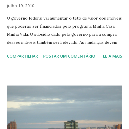
de apoio o Área de lazer na cobertura o Área de Lazer o
julho 19, 2010
Antena coletiva o Água i...
O governo federal vai aumentar o teto de valor dos imóveis
que poderão ser financiados pelo programa Minha Casa,
Minha Vida. O subsídio dado pelo governo para a compra
desses imóveis também será elevado. As mudanças devem
valer a partir de 2011. A informação foi dada nesta terça-
COMPARTILHAR
POSTAR UM COMENTÁRIO
LEIA MAIS
feira pelo ministro Paulo Bernardo (Planejamento) após
reunião com o presidente Luiz Inácio Lula da Silva, em
Brasília. Também participaram do encontro os ministro
Guido Mantega (Fazenda) e Alexandre Padilha (Relações
Institucionais) além da presidente da Caixa Econômica
Federal, Maria Fernanda Ramos Coelho. "Nós achamos que
o programa está indo muito bem, com muita certeza de que
vamos contratar um milhão de moradias até o final de 2010.
E para o ano que vem, [o programa vai vir] com algumas