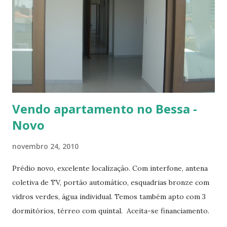
propícias à implantação do programa. Em Alagoas, Goiás,
Rio Grande do Sul, Santa Catarina e Paraná as metas foram
superadas, destacando-se a Região Sul, onde 142,4 mil
unidades foram contratadas. O programa federal previa a
construção de 400 mil unidades para a população com
renda de até três salários mínimos; mais 400 mi...
Vendo apartamento no Bessa -
Novo
novembro 24, 2010
Prédio novo, excelente localização. Com interfone, antena
coletiva de TV, portão automático, esquadrias bronze com
vidros verdes, água individual. Temos também apto com 3
dormitórios, térreo com quintal. Aceita-se financiamento.
Valores sujeitos a alteração sem aviso prévio. Apt-101 –