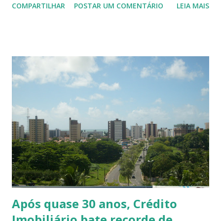
COMPARTILHAR
POSTAR UM COMENTÁRIO
LEIA MAIS
instituições oferecem o produto. Dos grandes bancos,
Santader, Bradesco e Itaú já têm linhas de "home equity",
enquanto o Banco do Brasil, que entrou em 2008 no ramo
imobiliário, pretende lançar a sua até o fim do ano. A
Brazilian Mortgages, especializada em financiamento
imobiliário, oferece o "Crédito Fácil" desde 2007. Nele, o
cliente pode pegar emprestado até 50% do valor do
imóvel, desde que o empréstimo não ultrapasse R$ 500 mil.
As taxas são de 1% ao mês mais variação do IGP-M. O
volume de crédito liberado cresceu 576% de janeiro a maio,
em comparação com o mesmo período de 2009. Segundo
Vitor Bidetti, diretor da Brazilian Mortgages, embora a
empresa te...
Após quase 30 anos, Crédito
Imobiliário bate recorde de