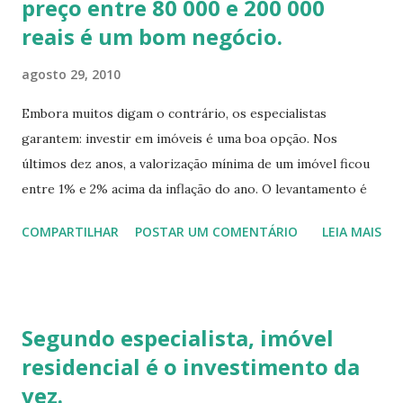
preço entre 80 000 e 200 000
txtCodImovel=38559 ENTRE EM CONTATO CONOSCO,
AGENDE SUA VISITA!
reais é um bom negócio.
agosto 29, 2010
Embora muitos digam o contrário, os especialistas
garantem: investir em imóveis é uma boa opção. Nos
últimos dez anos, a valorização mínima de um imóvel ficou
entre 1% e 2% acima da inflação do ano. O levantamento é
do Sindicato da Habitação de São Paulo (Secovi) e mostra
COMPARTILHAR
POSTAR UM COMENTÁRIO
LEIA MAIS
que, em cidades como São Paulo, não foram poucos os
bairros em que a valorização de um imóvel, nesse período,
chegou a 100%. Em tempos de estabilidade e economia
amadurecida, o conceito de investimento imobiliário
Segundo especialista, imóvel
adquiriu roupagens para além de uma casa, um apartamento
residencial é o investimento da
ou uma sala comercial para revender ou alugar. Hoje, ativos
vez.
imobiliários são significado de fundo de investimento,