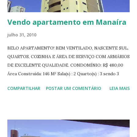
alarmes e câmeras, além de uma forte estrutura de lazer,
com salas de festas...
Vendo apartamento em Manaíra
julho 31, 2010
BELO APARTAMENTO! BEM VENTILADO, NASCENTE SUL.
QUARTOS, COZINHA E ÁREA DE SERVIÇO COM ARMÁRIOS
DE EXCELENTE QUALIDADE. CONDOMÍNIO: R$ 480,00
Área Construída: 146 M² Sala(s) : 2 Quarto(s) : 3 sendo 3
suítes Banheiro(s) : 1 Cozinha(s) : 1 Dep. de Empregada : 1
COMPARTILHAR
POSTAR UM COMENTÁRIO
LEIA MAIS
Vaga(s) na garagem : 2 Área de Serviço : Sim Lavabo : Sim
Mobiliada : Sim Varanda : Sim Piscina(s) : 1 Central de Gás :
Sim Sauna : Sim Salão de Festa : Sim Quadra : Sim Gerador :
Sim Mezanino : Sim Salão de Jogos : Sim Agende conosco
sua visita!