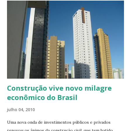
depende fundamentalmente de dois aspectos: inovações no
processo, ampliando a automação/informatização e
ampliação dos canais de atendimento”, afirmou a CEF. 72
horas Ainda segundo a instituição, já existe um projeto
piloto do modelo operacional de correspondente
imobiliário que a CEF pretende implantar. “Acreditamos
que, quando estiver totalmente implementado este novo
modelo, será possível concluir uma operação de crédito
imobiliário em até 72 horas”. O vice-presidente de governo
do banco, Jorge Hereda, prevê o finan...
Construção vive novo milagre
econômico do Brasil
julho 04, 2010
Uma nova onda de investimentos públicos e privados
renovou os ânimos da construção civil, que tem batido