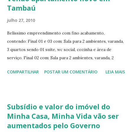
Tambaú
julho 27, 2010
Belíssimo empreendimento com fino acabamento,
contendo: Final 01 e 03 com: Sala para 2 ambientes, varanda,
3 quartos sendo 01 suíte, wc social, cozinha e área de
serviço. Final 02 com: Sala para 2 ambientes, varanda, 2
quartos sendo 01 suíte, wc social, cozinha e área de serviço.
COMPARTILHAR
POSTAR UM COMENTÁRIO
LEIA MAIS
FINAL POSIÇÃO ÁREA ÚTIL F 01 Sul 80,94m² F 02
Nascente 73,00m² F 03 Nasc/Norte 80,09m²
Características gerais: o Wc(s) masculino e feminino o
Solário o Sob pilotis o Semi-subsolo o Sauna o Salão de
Subsídio e valor do imóvel do
jogos o Salão de festas o Sala de ginastica/fitness o
Minha Casa, Minha Vida vão ser
Revestimento Externo o Piscina o Interfone o Hall Social o
aumentados pelo Governo
Guarita o Grupo gerador o Gás encanado o Elevador o Bar