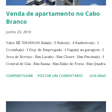
de...
Venda de apartamento no Cabo
Branco
junho 23, 2010
Valor R$ 709.000,00 Sala(s) : 3 Suite(s) : 4 Banheiro(s) : 1
Cozinha(s) : 1 Dep. de Empregada : 1 Vaga(s) na garagem : 2
Área de Serviço : Sim Lavabo : Sim Closet : Sim Piscina(s) : 1
Central de Gás : Sim Sauna : Sim Salão de Festa : Sim Quadra
: Sim Gerador : Sim Mezanino : Sim Salão de Jogos : Sim
COMPARTILHAR
POSTAR UM COMENTÁRIO
LEIA MAIS
Área Construída: 218m2 Apartamento novo, ótima
localização, excelente acabamento, segurança, próximo à
praia, nascente, poço artesiano, solarium. Valor do
condomínio: R$ 500,00 Entregue em 2008. Plantão
domingos e feriados.