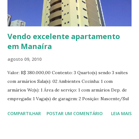
Vendo excelente apartamento
em Manaíra
agosto 09, 2010
Valor: R$ 380.000,00 Contento: 3 Quarto(s) sendo 3 suítes
com armários Sala(s): 02 Ambientes Cozinha: 1 com
armários Wc(s): 1 Área de serviço: 1 com armários Dep. de
empregada: 1 Vaga(s) de garagem: 2 Posição: Nascente/Sul
Varanda(s): Sim Número de bloco(s): 1 * Características
COMPARTILHAR
POSTAR UM COMENTÁRIO
LEIA MAIS
gerais Wc(s) masculino e feminino Sob pilotis Sauna Salão
de jogos Salão de festas Sala de recepção Revestimento
Externo Portão automático Piscina Interfone Guarita