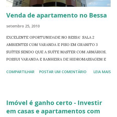
Venda de apartamento no Bessa
setembro 25, 2010
EXCELENTE OPORTUNIDADE NO BESSA! SALA 2
AMBIENTES COM VARANDA E PISO EM GRANITO 3
SUÍTES SENDO QUE A SUÍTE MASTER COM ARMÁRIOS,
POSSUI VARANDA E BANHEIRA DE HIDROMASSAGEM E
BLINDEX COZINHA COM ARMÁRIOS DESPENSA ÁREA DE
COMPARTILHAR
POSTAR UM COMENTÁRIO
LEIA MAIS
SERVIÇO DCE 2 VGS ELEVADOR PISCINA PLAY GROUND
SL DE FESTA SL DE JOGOS NASCENTE
MONITORAMENTO 24HS ÁREA ÚTIL: 149,90 M² ÁREA
TOTAL: 191,90 M² CONDOMINIO: R$ 430,00 VALOR: R$
Imóvel é ganho certo - Investir
340.000,00 MAIS FOTOS NO LINK:
em casas e apartamentos com
http://www.gomesdesousaimoveis.com.br/imoveis.php?