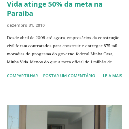
Vida atinge 50% da meta na
Paraíba
dezembro 31, 2010
Desde abril de 2009 até agora, empresários da construção
civil foram contratados para construir e entregar 875 mil
moradias do programa do governo federal Minha Casa,
Minha Vida. Menos do que a meta oficial de 1 milhão de
casas. Na verdade, apenas 207 mil foram de fato entregues,
COMPARTILHAR
POSTAR UM COMENTÁRIO
LEIA MAIS
de um total de 761 mil contratadas pela Caixa Econômica
Federal (CEF). O déficit atual é da ordem de 5 milhões de
moradias. Na Paraíba, Amazonas, Roraima, Rondônia,
Tocantins, Distrito Federal, Ceará e Amapá, o resultado foi
decepcionante (igual ou inferior a 50% do projetado),
embora, com a exceção do Distrito Federal, neles não haja
escassez de áreas edificáveis de baixo valor, ou seja,