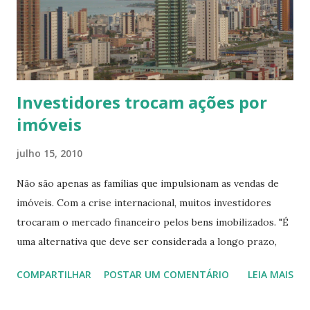
regras um pouco modificadas", disse Bernardo. "Vai ter
aumento de teto [do valor dos imóveis financiados], há o
consenso de que precisa aumentar um pouco. Além de
algumas medidas para facilitar a construção ...
Investidores trocam ações por
imóveis
julho 15, 2010
Não são apenas as famílias que impulsionam as vendas de
imóveis. Com a crise internacional, muitos investidores
trocaram o mercado financeiro pelos bens imobilizados. "É
uma alternativa que deve ser considerada a longo prazo,
com risco bem menor do que a aplicação em ações", afirma
COMPARTILHAR
POSTAR UM COMENTÁRIO
LEIA MAIS
o consultor Márcio Nobre, da Nobre Assessoria
Empresarial, especializada em investimentos. Com o