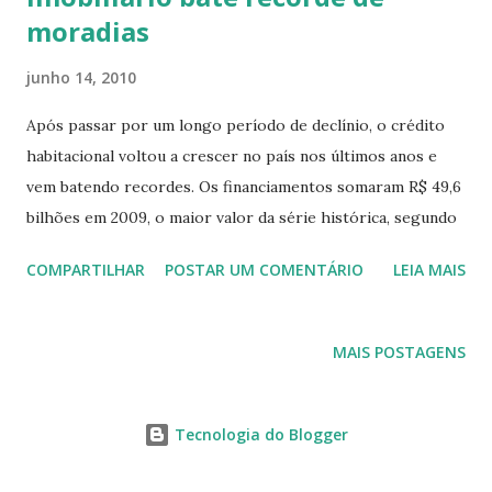
moradias
junho 14, 2010
Após passar por um longo período de declínio, o crédito
habitacional voltou a crescer no país nos últimos anos e
vem batendo recordes. Os financiamentos somaram R$ 49,6
bilhões em 2009, o maior valor da série histórica, segundo
dados da Abecip (Associação Brasileira das Entidades de
COMPARTILHAR
POSTAR UM COMENTÁRIO
LEIA MAIS
Crédito Imobiliário e Poupança). Foi também no ano
passado que o país superou pela primeira vez a marca de
imóveis financiados em 1980 (627.342), totalizando 669.809
MAIS POSTAGENS
unidades. "No início da década de 80, o crédito era
altamente incentivado pelo extinto BNH [Banco Nacional de
Habitação]", destaca o economista-chefe do Secovi-SP
Tecnologia do Blogger
(sindicato da habitação), Celso Petrucci. Ele acrescenta