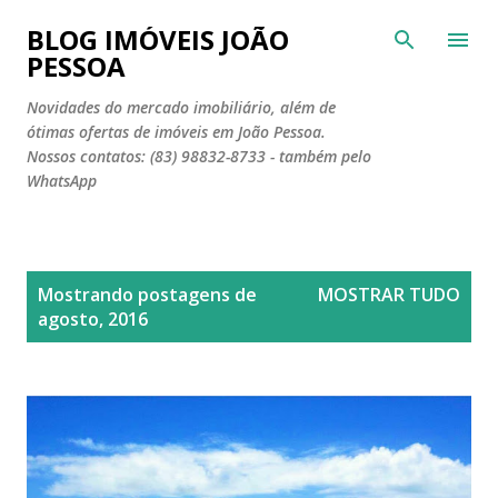
Pular para o conteúdo principal
BLOG IMÓVEIS JOÃO
PESSOA
Novidades do mercado imobiliário, além de
ótimas ofertas de imóveis em João Pessoa.
Nossos contatos: (83) 98832-8733 - também pelo
WhatsApp
P
Mostrando postagens de
MOSTRAR TUDO
o
agosto, 2016
s
t
a
g
e
n