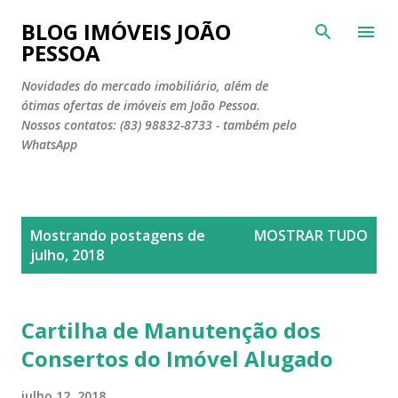
Pular para o conteúdo principal
BLOG IMÓVEIS JOÃO
PESSOA
Novidades do mercado imobiliário, além de
ótimas ofertas de imóveis em João Pessoa.
Nossos contatos: (83) 98832-8733 - também pelo
WhatsApp
P
Mostrando postagens de
MOSTRAR TUDO
o
julho, 2018
s
t
a
Cartilha de Manutenção dos
g
Consertos do Imóvel Alugado
e
n
julho 12, 2018