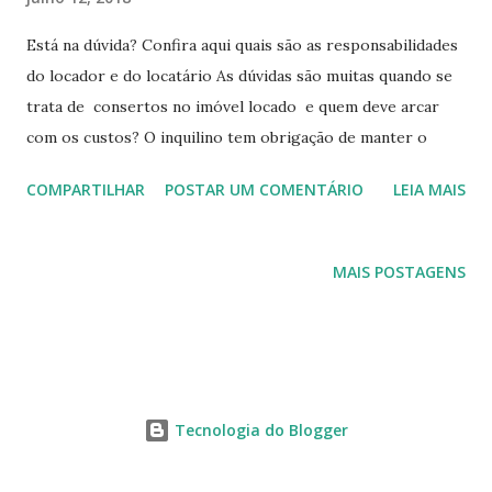
s
Está na dúvida? Confira aqui quais são as responsabilidades
do locador e do locatário As dúvidas são muitas quando se
trata de consertos no imóvel locado e quem deve arcar
com os custos? O inquilino tem obrigação de manter o
imóvel nas mesmas condições em que o recebeu
COMPARTILHAR
POSTAR UM COMENTÁRIO
LEIA MAIS
consertando tudo que estragar bem como fazer a
manutenção anual no imóvel que está sob sua posse direta
e cuidar dos pequenos consertos. O locador deve arcar
MAIS POSTAGENS
com os custos de tudo que for para manter o imóvel em
condições de ser usado pelo inquilino e que o valorize em
termos de preço, bem como consertos de grande valor.
Pragas urbanas como morcegos, cupim, baratas, ratos etc
não são responsabilidade do locador ou locatário
Tecnologia do Blogger
(inquilino), devendo quem habita o imóvel tentar conter o
avanço com produtos adequados e a perfeita higiene do