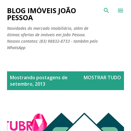
Pular para o conteúdo principal
BLOG IMÓVEIS JOÃO
PESSOA
Novidades do mercado imobiliário, além de
ótimas ofertas de imóveis em João Pessoa.
Nossos contatos: (83) 98832-8733 - também pelo
WhatsApp
P
Mostrando postagens de
MOSTRAR TUDO
o
setembro, 2013
s
t
a
g
e
n