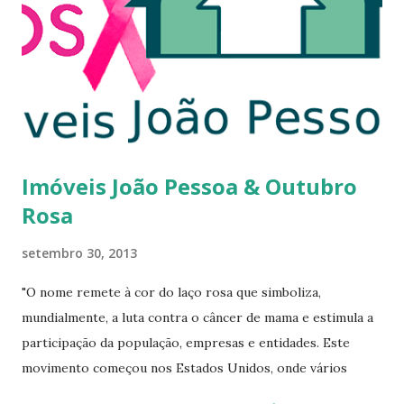
s
Imóveis João Pessoa & Outubro
Rosa
setembro 30, 2013
"O nome remete à cor do laço rosa que simboliza,
mundialmente, a luta contra o câncer de mama e estimula a
participação da população, empresas e entidades. Este
movimento começou nos Estados Unidos, onde vários
Estados tinham ações isoladas referente ao câncer de