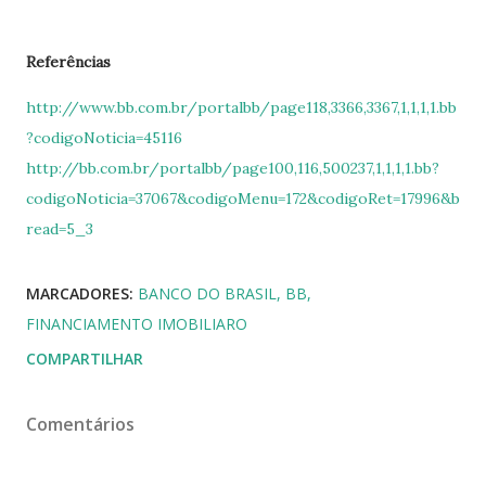
Referências
http://www.bb.com.br/portalbb/page118,3366,3367,1,1,1,1.bb
?codigoNoticia=45116
http://bb.com.br/portalbb/page100,116,500237,1,1,1,1.bb?
codigoNoticia=37067&codigoMenu=172&codigoRet=17996&b
read=5_3
MARCADORES:
BANCO DO BRASIL
BB
FINANCIAMENTO IMOBILIARO
COMPARTILHAR
Comentários