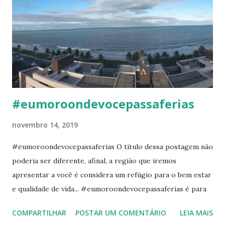
primeiramente fazendo uma busca por um imóvel que lhe
traga os benefícios que são importantes para você e sua
família. Recomenda-se fazer um levantamento dos
seguintes pontos que serão úteis na sua decisão: -
Lazer...vou utilizar e ter tempo para todos os itens que o
residencial oferece? - Mensalment...
#eumoroondevocepassaferias
novembro 14, 2019
#eumoroondevocepassaferias O título dessa postagem não
poderia ser diferente, afinal, a região que iremos
apresentar a você é considera um refúgio para o bem estar
e qualidade de vida... #eumoroondevocepassaferias é para
muitos a realização de um desejo. A região de Cabedelo faz
COMPARTILHAR
POSTAR UM COMENTÁRIO
LEIA MAIS
parte da GrandeJoão Pessoa , tendo as praias mais