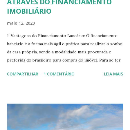
ATRAVÉS DO FINANCIAMENTO
IMOBILIÁRIO
maio 12, 2020
1. Vantagens do Financiamento Bancário: O financiamento
bancário é a forma mais ágil e prática para realizar o sonho
da casa própria, sendo a modalidade mais procurada e
preferida do brasileiro para compra do imóvel. Para se ter
uma ideia, em 2018 mais de 228 mil imóveis foram
COMPARTILHAR
1 COMENTÁRIO
LEIA MAIS
financiados por essa modalidade. Dentre as vantagens,
destacamos: - taxas de financiamento mais atrativas, o que
torna mais agradável comprar um imóvel ao invés de pagar
por um imóvel alugado, que ao final do contrato de aluguel,
não será seu. - o contrato de financiamento bancário já tem
o poder de escritura, ou seja, não há custos a mais. 2. O
que é o imóvel ideal e como escolher: Comece