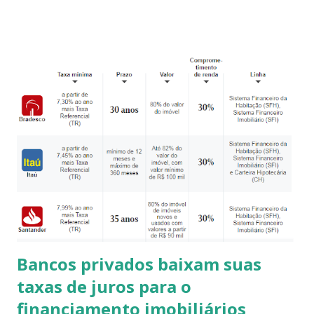
desejadas pelos turistas. O mar aqui, possui águas
transparentes e mornas, qualidades que agradam a todos os
públicos, tornando um dos pontos chaves que valoriza
tanto a região e a torna tão requisitada nos períodos
festivos e de férias. Na região de Intermares temos a
conhecida Praia dos Macacos , que é um point dos surfistas
que lá encontram ondas favoráveis para a prática e treino
do surf . Ali temos também um projeto de auxílio às
Tartarugas Marinhas Urbanas – o Guajiru que busca
proteger a todos os animais que chegam para botar seus
ovos e auxiliar aqueles que possam estar machucados com
o lixo marítimo. Na avenida que acom...
Bancos privados baixam suas
taxas de juros para o
financiamento imobiliários