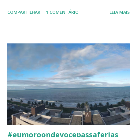
uma ideia, em 2018 mais de 228 mil imóveis foram
COMPARTILHAR
1 COMENTÁRIO
LEIA MAIS
financiados por essa modalidade. Dentre as vantagens,
destacamos: - taxas de financiamento mais atrativas, o que
torna mais agradável comprar um imóvel ao invés de pagar
por um imóvel alugado, que ao final do contrato de aluguel,
não será seu. - o contrato de financiamento bancário já tem
o poder de escritura, ou seja, não há custos a mais. 2. O
que é o imóvel ideal e como escolher: Comece
primeiramente fazendo uma busca por um imóvel que lhe
traga os benefícios que são importantes para você e sua
família. Recomenda-se fazer um levantamento dos
seguintes pontos que serão úteis na sua decisão: -
Lazer...vou utilizar e ter tempo para todos os itens que o
residencial oferece? - Mensalment...
#eumoroondevocepassaferias