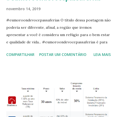
novembro 14, 2019
#eumoroondevocepassaferias O título dessa postagem não
poderia ser diferente, afinal, a região que iremos
apresentar a você é considera um refúgio para o bem estar
e qualidade de vida... #eumoroondevocepassaferias é para
muitos a realização de um desejo. A região de Cabedelo faz
COMPARTILHAR
POSTAR UM COMENTÁRIO
LEIA MAIS
parte da GrandeJoão Pessoa , tendo as praias mais
desejadas pelos turistas. O mar aqui, possui águas
transparentes e mornas, qualidades que agradam a todos os
públicos, tornando um dos pontos chaves que valoriza
tanto a região e a torna tão requisitada nos períodos
festivos e de férias. Na região de Intermares temos a
conhecida Praia dos Macacos , que é um point dos surfistas
que lá encontram ondas favoráveis para a prática e treino
do surf . Ali temos também um projeto de auxílio às