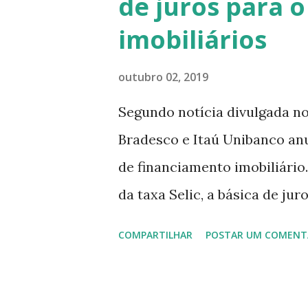
de juros para 
Intermares temos a conhecid
imobiliários
dos surfistas que lá encontra
treino do surf . Ali temos t
outubro 02, 2019
Marinhas Urbanas – o Guajir
Segundo notícia divulgada no
que chegam para botar seus o
Bradesco e Itaú Unibanco an
machucados com o lixo marít
de financiamento imobiliário
da taxa Selic, a básica de j
para que ele possa optar qua
COMPARTILHAR
POSTAR UM COMENT
serviços e taxas. No Banco B
de 7,3% a.a. mais TR (taxa re
de até 360 meses, onde o cli