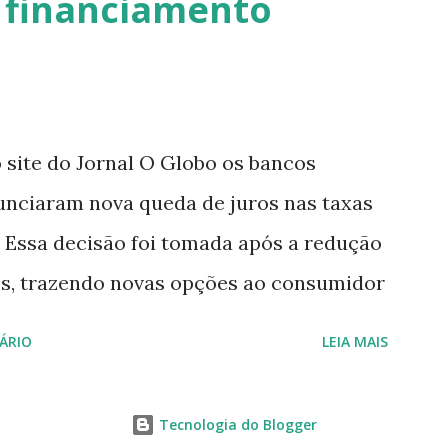
o financiamento
a Praia dos Macacos , que é um point
m ondas favoráveis para a prática e
ambém um projeto de auxílio às Tartarugas
u que busca proteger a todos os animais
 site do Jornal O Globo os bancos
vos e auxiliar aqueles que possam estar
unciaram nova queda de juros nas taxas
imo. Na avenida que acom...
. Essa decisão foi tomada após a redução
uros, trazendo novas opções ao consumidor
l o banco que lhe fornecerá melhores
ÁRIO
LEIA MAIS
radesco , a taxa mínima anunciada será
ferencial), com um prazo de financiamento
Tecnologia do Blogger
ente poderá financiar até 80% do valor do