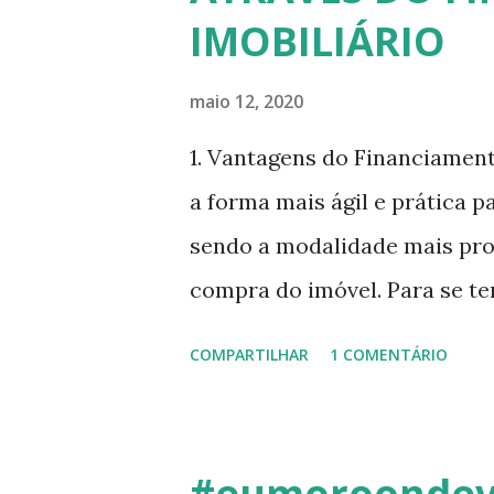
IMOBILIÁRIO
maio 12, 2020
1. Vantagens do Financiament
a forma mais ágil e prática p
sendo a modalidade mais proc
compra do imóvel. Para se te
imóveis foram financiados po
COMPARTILHAR
1 COMENTÁRIO
destacamos: - taxas de finan
agradável comprar um imóvel
alugado, que ao final do cont
#eumoroondevo