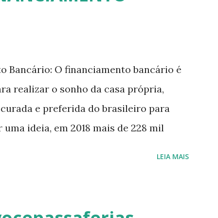
o Bancário: O financiamento bancário é
ara realizar o sonho da casa própria,
urada e preferida do brasileiro para
r uma ideia, em 2018 mais de 228 mil
r essa modalidade. Dentre as vantagens,
LEIA MAIS
ciamento mais atrativas, o que torna mais
 ao invés de pagar por um imóvel
rato de aluguel, não será seu. - o contrato
cepassaferias