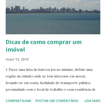
encanamentos, vai ter que cumprir. A NBR 15.575 é a
primeira norma do Brasil que estabelece parâmetros
técnicos de avaliação do desempenho mínimo das
edificações e a define uma vida útil mínima obrigatória para
alguns itens da construção. Pela nova norma, os pisos têm
de durar pelo menos 13 anos; a estru...
Dicas de como comprar um
imóvel
maio 13, 2010
1. Fazer uma lista de bairros (ou no mínimo, definir uma
região da cidade) onde se tem interesse em morar,
levando-se em conta, facilidade de transporte público,
proximidade com o local de trabalho e com residência de
familiares, escolas, conveniências (mercado, farmácias) e
COMPARTILHAR
POSTAR UM COMENTÁRIO
LEIA MAIS
outras características relevantes para o seu estilo de vida