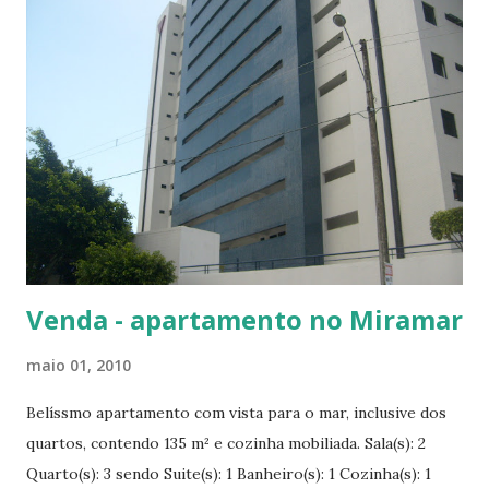
usualmente, a previsão de um sinal, parcelas mensais a
serem quitadas no período de construção e, com a
conclusão das obras e entrega a unidade, o pagamento de
uma parcela em valor significativo (em torno de 70 a 80 por
cento do valor da negociação). Essa parcela (chamada por
alguns, de “parcela das chaves”) é paga com recursos
próprios do comprador ou, por meio de financiamento
obtido junto a instituição financeira que conte com linha de
crédito imobiliário. O comprador deve ter cuidado ao
assumir o pagamento mediante financia...
Venda - apartamento no Miramar
maio 01, 2010
Belíssmo apartamento com vista para o mar, inclusive dos
quartos, contendo 135 m² e cozinha mobiliada. Sala(s): 2
Quarto(s): 3 sendo Suite(s): 1 Banheiro(s): 1 Cozinha(s): 1