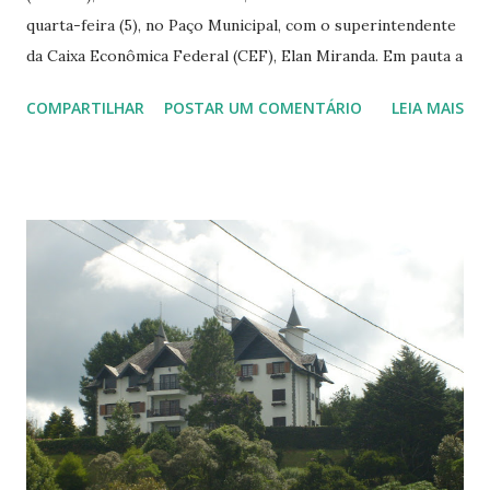
quarta-feira (5), no Paço Municipal, com o superintendente
da Caixa Econômica Federal (CEF), Elan Miranda. Em pauta a
viabilização de parcerias para o fortalecimento do projeto
COMPARTILHAR
POSTAR UM COMENTÁRIO
LEIA MAIS
“Minha Casa, Minha Vida”, do Governo Federal, na cidade de
João Pessoa. A Prefeitura iniciou em abril deste ano a
construção das 584 moradias do Residencial Anayde Beiriz,
no bairro das Industrias, e que vai beneficiar cerca de 2 mil
famílias. Luciano Agra ressaltou a importância do resgate
da qualidade de vida dos pessoenses e garantiu que a
Prefeitura vai percorrer todos os caminhos necessários
para que os projetos do “Minha casa, Minha Vida”, tanto da
competência pública e como da iniciativa privada, sejam
implementados o mais breve possível. “Estamos
trabalhando com afinco para que consigamos avançar com o
“Minha Casa, Minha Vida”, e com isso, expandi-lo ainda mais
dentro da cidade de João Pessoa. Noss...