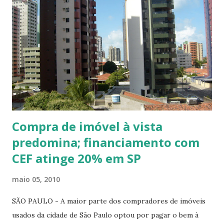
corretor de imóveis assinou o contrato como se fosse o
dono da casa e embolsou o sinal, R$ 25 mil. Só depois, a
aposentada descobriu que o homem que se ofereceu pra
intermediar a venda era um golpista. Para exercer a função,
é obrigatório fazer um curso técnico conhecido como TTI
ou, melhor ainda, cursar uma faculdade de Gestão de
Negócios Imobiliários e passar por estágio. Só depois
disso se consegue o registro profissional, que é
indispensável ...
Compra de imóvel à vista
predomina; financiamento com
CEF atinge 20% em SP
maio 05, 2010
SÃO PAULO - A maior parte dos compradores de imóveis
usados da cidade de São Paulo optou por pagar o bem à