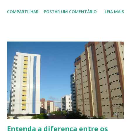
os resultados obtidos na sua primeira fase. Prestes a
COMPARTILHAR
POSTAR UM COMENTÁRIO
LEIA MAIS
completar um ano do lançamento, o programa deve
resultar na entrega de cerca de 300 mil unidades prontas
até dezembro de 2010, conforme dados da CBIC (Câmara
Brasileira da Indústria da Construção). As demais serão
construídas até o final de 2011, se forem de fato
contratadas ainda este ano. Até 1º de março, foram
contratadas 330.191 moradias no âmbito do programa,
volume inferior à meta da Caixa Econômica Federal de 400
mil unidades em 2009. Os projetos apresentados à
instituição foram bem mais elevados, representando
725.269 unidades. O desempenho do programa atual,
porém, não levou a uma revisão do prazo final estabelecido
pelo governo em 25 de março do ano passado: contratar 1
milhão de moradias até...
Entenda a diferença entre os