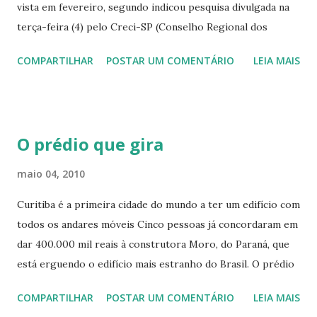
vista em fevereiro, segundo indicou pesquisa divulgada na
terça-feira (4) pelo Creci-SP (Conselho Regional dos
Corretores de Imóveis do Estado de São Paulo). No
COMPARTILHAR
POSTAR UM COMENTÁRIO
LEIA MAIS
segundo mês do ano, essa forma de pagamento
correspondeu a 74,76% das vendas de imóveis, ante uma
participação de 25,24% dos financiamentos com bancos.
Somente a CEF (Caixa Econômica Federal) atingiu, no
O prédio que gira
período, 20,39% das vendas, sendo a principal instituição de
financiamento. Os demais bancos ficaram com participação
maio 04, 2010
de 4,85% em fevereiro. De acordo com os dados do Creci,
Curitiba é a primeira cidade do mundo a ter um edifício com
em fevereiro, não foram identificadas negociações
todos os andares móveis Cinco pessoas já concordaram em
realizadas por meio do consórcio. As negociações
dar 400.000 mil reais à construtora Moro, do Paraná, que
diretamente com o proprietário também registraram
está erguendo o edifício mais estranho do Brasil. O prédio
representatividade nula no segundo mês do ano. Descontos
fica em Curitiba, possui onze andares (há seis unidades à
médios Ainda segundo a pesquisa realizada pelo Creci-SP,
COMPARTILHAR
POSTAR UM COMENTÁRIO
LEIA MAIS
venda, para quem se interessar) e todos eles giram
em fevereiro, quem procurou imóveis em todas as zonas de