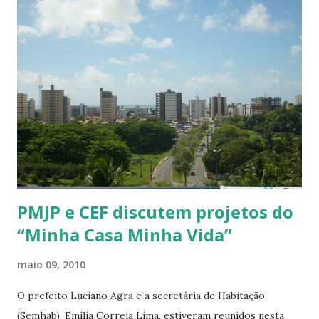
Turismo e Desenvolvimento Econômico (SETDE), Diego
Tavares, disse que a participação da Paraíba “é uma
excelente oportunidade para inseri-la na rota do
desenvolvimento mundial, considerando a grandiosidade do
evento, já que contará com a participação de empresários e
investidores do mundo inteiro”. Ele informou que o
Governo da Paraíba terá um estande institucional no
evento, para divulgar as potencialidades e oportunidades
que o Estado oferece, além de participar de reuniões e
rodadas de negócios c...
PMJP e CEF discutem projetos do
“Minha Casa Minha Vida”
maio 09, 2010
O prefeito Luciano Agra e a secretária de Habitação
(Semhab), Emília Correia Lima, estiveram reunidos nesta