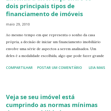
dois principais tipos de
financiamento de imóveis
maio 29, 2010
Ao mesmo tempo em que representa o sonho da casa
própria, a decisão de iniciar um financiamento imobiliário
envolve uma série de aspectos a serem analisados. Um
deles é a modalidade escolhida, algo que pode fazer grande
diferença no seu orçamento pelos próximos anos. No País,
COMPARTILHAR
POSTAR UM COMENTÁRIO
LEIA MAIS
há basicamente dois tipos de financiamento hoje praticadas
para financiar um imóvel: SAC e Price. Embora essa última
provenha do estatístico francês Richard Price, o nome é
utilizado apenas no Brasil – sendo conhecido nos demais
Veja se seu imóvel está
países por algo equivalente a sistema de parcelas
cumprindo as normas mínimas
constantes. O professor de matemática financeira e vice-