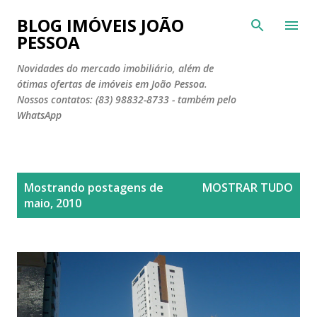
Pular para o conteúdo principal
BLOG IMÓVEIS JOÃO
PESSOA
Novidades do mercado imobiliário, além de
ótimas ofertas de imóveis em João Pessoa.
Nossos contatos: (83) 98832-8733 - também pelo
WhatsApp
P
Mostrando postagens de
MOSTRAR TUDO
o
maio, 2010
s
t
a
g
e
n