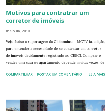
Motivos para contratrar um
corretor de imóveis
maio 06, 2010
Veja abaixo a reportagem da Globominas - MGTV 1a. edição,
para entender a necessidade de se contratar um corretor
de imóveis devidamente registrado no CRECI. Comprar e
vender uma casa ou apartamento depende, muitas vezes, de
um corretor de imóveis. Só que é preciso cuidado na hora
COMPARTILHAR
POSTAR UM COMENTÁRIO
LEIA MAIS
de contratá-lo. O número de queixas contra falsos
profissionais aumentou 520% nos últimos três anos. A
venda da casa acabou em processo na Justiça. Reny conta
que procurou uma imobiliária para negociar o imóvel.
Pouco tempo depois teve uma surpresa nada agradável. O